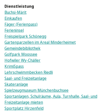
Dienstleistung
Buchsi-Märit
Einkaufen
Fäger (Ferienpass)
Ferieninsel
Freispielpark Schönegg
Gartenparzellen im Areal Minderheimet
Gemeindebibliothek
Golfpark Moossee
Hofwiler Wy-Chäller
KrimiSpass
Lehrschwimmbecken Riedli
Saal- und Freizeitanlage
Skateranlage
Spielzeugmuseum Münchenbuchsee
Sportanlagen, Schulräume, Aula, Turnhalle, Saal- und
Freizeitanlage mieten
Sportplatz Hirzenfeld