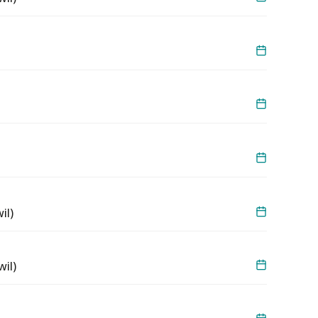
il)
il)