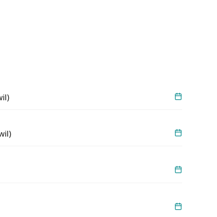
il)
il)