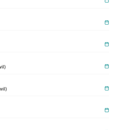
il)
il)