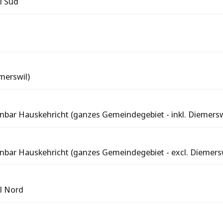
l Süd
merswil)
nbar Hauskehricht (ganzes Gemeindegebiet - inkl. Diemersw
nbar Hauskehricht (ganzes Gemeindegebiet - excl. Diemersw
il Nord