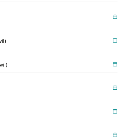
il)
il)