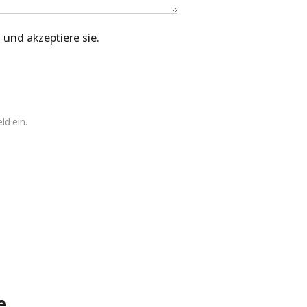
und akzeptiere sie.
ld ein.
e