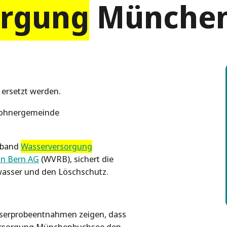
orgung
München
 ersetzt werden.
nwohnergemeinde
rband
Wasserversorgung
n Bern AG
(WVRB), sichert die
wasser und den Löschschutz.
sserprobeentnahmen zeigen, dass